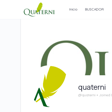
Inicio
BUSCADOR
quaterni
@quaterni
•
Joined 