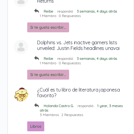
Returns
Reibe
respondió
3 semanas, 4 days atrás
1 Miembro
·
0 Respuestas
Si te gusta escribir…
Dolphins vs. Jets inactive gamers lists
unveiled: Justin Fields headlines unavai
Reibe
respondió
3 semanas, 4 days atrás
1 Miembro
·
0 Respuestas
Si te gusta escribir…
¿Cuál es tu libro de literatura japonesa
favorito?
Holanda Castro G.
respondió
1 year, 3 meses
atrás
3 Miembros
·
2 Respuestas
Libros