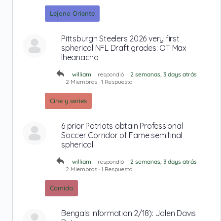
Lejano Oriente
Pittsburgh Steelers 2026 very first
spherical NFL Draft grades: OT Max
Iheanacho
william
respondió
2 semanas, 3 days atrás
2 Miembros
·
1 Respuesta
Cine y series
6 prior Patriots obtain Professional
Soccer Corridor of Fame semifinal
spherical
william
respondió
2 semanas, 3 days atrás
2 Miembros
·
1 Respuesta
Comida
Bengals Information 2/18): Jalen Davis