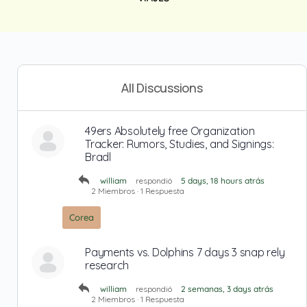
All Discussions
49ers Absolutely free Organization
Tracker: Rumors, Studies, and Signings:
Bradl
william
respondió
5 days, 18 hours atrás
2 Miembros
·
1 Respuesta
Corea
Payments vs. Dolphins 7 days 3 snap rely
research
william
respondió
2 semanas, 3 days atrás
2 Miembros
·
1 Respuesta