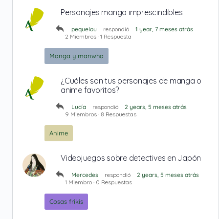
Personajes manga imprescindibles
pequelou
respondió
1 year, 7 meses atrás
2 Miembros
·
1 Respuesta
Manga y manwha
¿Cuáles son tus personajes de manga o
anime favoritos?
Lucía
respondió
2 years, 5 meses atrás
9 Miembros
·
8 Respuestas
Anime
Videojuegos sobre detectives en Japón
Mercedes
respondió
2 years, 5 meses atrás
1 Miembro
·
0 Respuestas
Cosas frikis