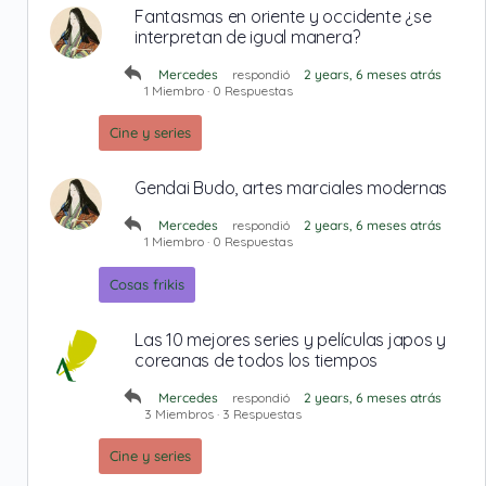
Fantasmas en oriente y occidente ¿se
interpretan de igual manera?
Mercedes
respondió
2 years, 6 meses atrás
1 Miembro
·
0 Respuestas
Cine y series
Gendai Budo, artes marciales modernas
Mercedes
respondió
2 years, 6 meses atrás
1 Miembro
·
0 Respuestas
Cosas frikis
Las 10 mejores series y películas japos y
coreanas de todos los tiempos
Mercedes
respondió
2 years, 6 meses atrás
3 Miembros
·
3 Respuestas
Cine y series