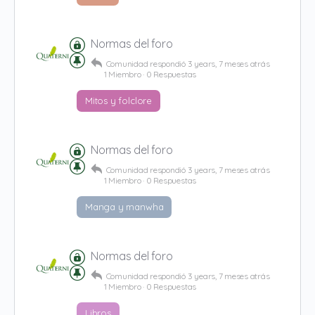
Normas del foro
Comunidad
respondió
3 years, 7 meses atrás
1 Miembro
·
0 Respuestas
Mitos y folclore
Normas del foro
Comunidad
respondió
3 years, 7 meses atrás
1 Miembro
·
0 Respuestas
Manga y manwha
Normas del foro
Comunidad
respondió
3 years, 7 meses atrás
1 Miembro
·
0 Respuestas
Libros