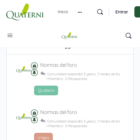
Inicio
Entrar
Discussions tagged with 'normas'
Normas del foro
Comunidad
respondió
3 years, 7 meses atrás
1 Miembro
·
0 Respuestas
Quaterni
Normas del foro
Comunidad
respondió
3 years, 7 meses atrás
1 Miembro
·
0 Respuestas
Viajes