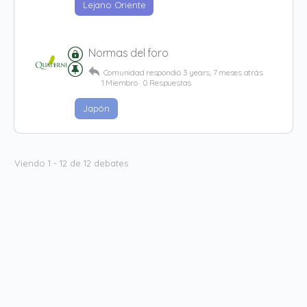
Lejano Oriente
Normas del foro
Comunidad
respondió
3 years, 7 meses atrás
1 Miembro
·
0 Respuestas
Japón
Viendo 1 - 12 de 12 debates