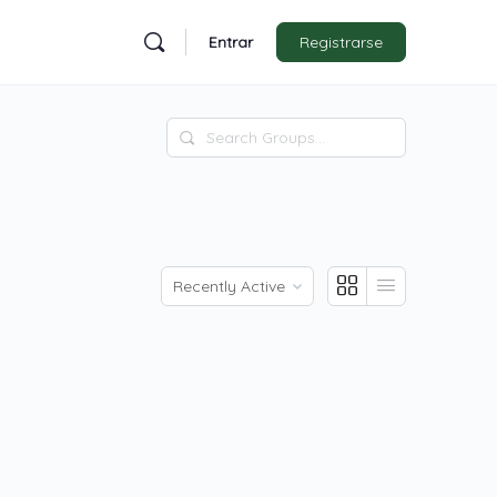
Entrar
Registrarse
Search
Groups…
Order
By: