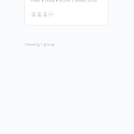
Active 3 weeks atrás
Public
Group
Viewing 1 group