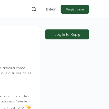
Entrar
Registrarse
Log In to Reply
se articula como
l que a su vez no es
necen a otro orden
a japonesa ‘puede
or lo imaginario