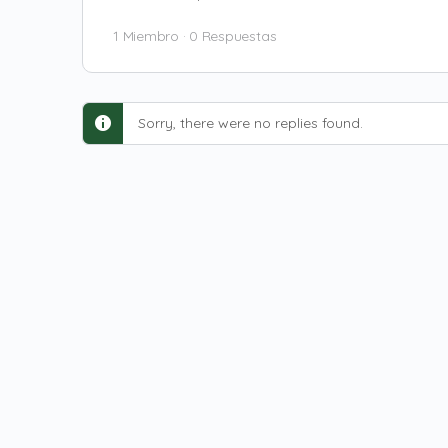
1 Miembro
·
0 Respuestas
Sorry, there were no replies found.