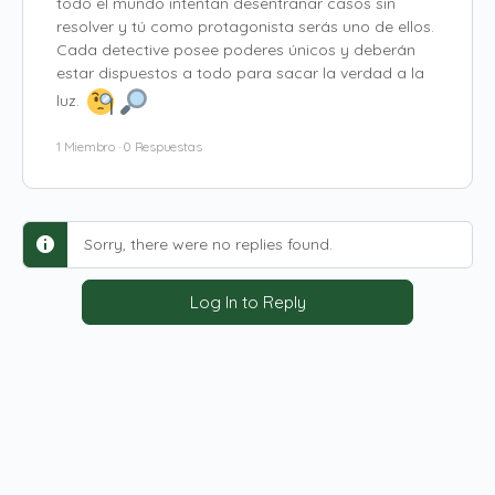
todo el mundo intentan desentrañar casos sin
resolver y tú como protagonista serás uno de ellos.
Cada detective posee poderes únicos y deberán
estar dispuestos a todo para sacar la verdad a la
luz.
1 Miembro
·
0 Respuestas
Sorry, there were no replies found.
Log In to Reply