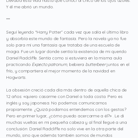
Llevaba esta vida hasta que conocí al chico de los ojos azules.
Y él me abrió un mundo.
***
Seguí leyendo “Harry Potter” cada vez que salía el último libro
y absorbía este mundo de fantasía. Pero la novela ya no fue
solo para mí una fantasía que trataba de una escuela de
magia. Fue un lugar donde sentía la existencia de mi querido
Daniel Radcliffe. Sentía como si estuviera en la misma aula
practicando
Expecto patronum
, bebiera
butterbeer
juntos en el
frío, y compartiera el mejor momento de la navidad en
Hogwarts.
La obsesión creció cada día más dentro de aquella chica de
12 años: «quiero casarme con Daniel a toda costa. Pero es
inglés y soy japonesa. No podemos comunicarnos
propiamente. ¿Quizá podamos entendernos con los gestos?
Pero en primer lugar, ¿cómo puedo acercarme a él?» . Le di
muchas vueltas en mi pequeña cabeza y al final llegué a una
conclusión: Daniel Radcliffe no solo vive en la otra parte del
mundo, sino que además también somos de mundos