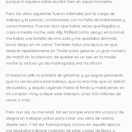
porque ni siquiera sabía escribir bien en aquel momento.
Pero los años siguientes fueron infernales por la carga de
trabajo y la presión, combinadas con mi falta de habilidades y
conocimientos. Fue tan duro que había veces que llegaba a
casa a media noche, veía
Ally McBeal
como apoyo emocional,
me bebía una botella de vino sola y me quedaba dormida
boca abajo en mi cama. También hubo una época en que
deslizar repetidamente en Tinder para generar un gran número
de
match
sin la intención de quedar en un taxi en la media
noche (o incluso ya de madrugada) era mi afición.
El redactor jefe no paraba de gritarme, y yo seguía pensando
que no servía para este trabajo, que no era más que un ladrón
de sueldos, y seguía cayendo hasta el fondo y maldiciendo en
mi corazón: «Voy a dejar este trabajo», unas 100 millones de
veces o más.
Pero aun así, no me rendí, tal vez porque encontré un poco de
alegría en trabajar juntos para crear una obra de revista
desde cero. Y tal vez fuera porque, incluso en aquella época,
me alegraba trabajar rodeado de pilas y pilas de libros y