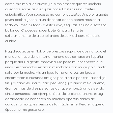
como mínimo a las nueve y si simplemente quieres «beber»,
quedarás entre las diez y las once. Existen restaurantes
estudiantiles (por supuesto no como los
izakaya
), pero la gente
joven acaba yendo a un discobar donde ponen música a
todo volumen. Si todavía estás vivo, seguirás en una discoteca
bailando. O puedes hacer botellón para llenarte
suficientemente de alcohol antes de salir del corazón de la
ciudad.
Hay discotecas en Tokio, pero estoy segura de que no todo el
mundo lo hace de la misma manera que se hace en España
porque aquí la gente improvisa. Me pasó muchas veces que
unos desconocidos estaban mezclados con mi grupo cuando
salía por la noche. Mis amigos llamaron a sus amigos o
encontraron a nuestros amigos por la calle por casualidad (al
fin y al cabo es una ciudad pequeña) y cuando me di cuenta,
éramos más de diez personas aunque empezáramos siendo
cinco personas, por ejemplo. Cuando lo pienso ahora, estoy
agradecida de haber tenido muchas oportunidades de
conocer a multiples personas tan fácilmente. Pero en aquella
época no me gustó eso.