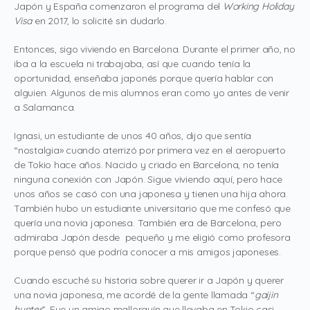
Japón y España comenzaron el programa del
Working Holiday
Visa
en 2017, lo solicité sin dudarlo.
Entonces, sigo viviendo en Barcelona. Durante el primer año, no
iba a la escuela ni trabajaba, así que cuando tenía la
oportunidad, enseñaba japonés porque quería hablar con
alguien. Algunos de mis alumnos eran como yo antes de venir
a Salamanca.
Ignasi, un estudiante de unos 40 años, dijo que sentía
“nostalgia» cuando aterrizó por primera vez en el aeropuerto
de Tokio hace años. Nacido y criado en Barcelona, ​​no tenía
ninguna conexión con Japón. Sigue viviendo aquí, pero hace
unos años se casó con una japonesa y tienen una hija ahora.
También hubo un estudiante universitario que me confesó que
quería una novia japonesa. También era de Barcelona, ​​pero
admiraba Japón desde pequeño y me eligió como profesora
porque pensó que podría conocer a mis amigos japoneses.
Cuando escuché su historia sobre querer ir a Japón y querer
una novia japonesa, me acordé de la gente llamada “
gaijin
hunter
”. Fue un amigo mallorquín que llevaba en Tokio casi