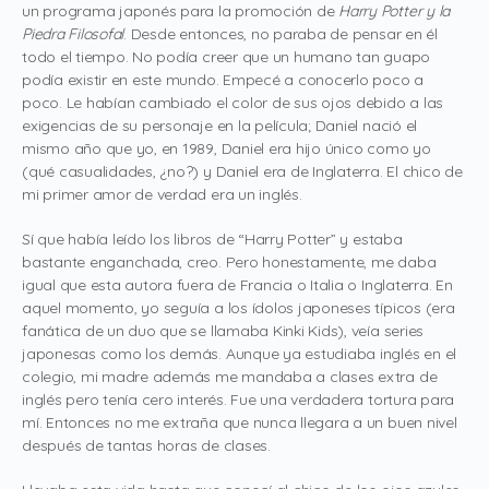
un programa japonés para la promoción de
Harry Potter y la
Piedra Filosofal
. Desde entonces, no paraba de pensar en él
todo el tiempo. No podía creer que un humano tan guapo
podía existir en este mundo. Empecé a conocerlo poco a
poco. Le habían cambiado el color de sus ojos debido a las
exigencias de su personaje en la película; Daniel nació el
mismo año que yo, en 1989, Daniel era hijo único como yo
(qué casualidades, ¿no?) y Daniel era de Inglaterra. El chico de
mi primer amor de verdad era un inglés.
Sí que había leído los libros de “Harry Potter” y estaba
bastante enganchada, creo. Pero honestamente, me daba
igual que esta autora fuera de Francia o Italia o Inglaterra. En
aquel momento, yo seguía a los ídolos japoneses típicos (era
fanática de un duo que se llamaba Kinki Kids), veía series
japonesas como los demás. Aunque ya estudiaba inglés en el
colegio, mi madre además me mandaba a clases extra de
inglés pero tenía cero interés. Fue una verdadera tortura para
mí. Entonces no me extraña que nunca llegara a un buen nivel
después de tantas horas de clases.