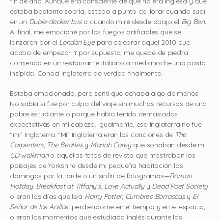
fin de año. Aunque era consciente de que no era inglesa y que
estaba bastante sobria, estaba a punto de llorar cuando subí
en un
Duble-decker bus
o
cuando miré desde abajo el
Big Ben.
Al final, me emocioné por los fuegos artificiales que se
lanzaron por el
London Eye
para celebrar aquel 2010 que
acaba de empezar. Y por supuesto, me quedé de piedra
comiendo en un restaurante italiano a medianoche una pasta
insípida. Conocí Inglaterra de verdad finalmente.
Estaba emocionada, pero sentí que echaba algo de menos.
No sabía si fue por culpa del viaje sin muchos recursos de una
pobre estudiante o porque había tenido demasiadas
expectativas en mi cabeza. Igualmente, esa Inglaterra no fue
“mi” Inglaterra. “Mi” Inglaterra eran las canciones de
The
Carpenters
,
The Beatles
y
Mariah Carey
que sonaban desde mi
CD walkman
o aquellas fotos de revista que mostraban los
paisajes de Yorkshire desde mi pequeña habitación los
domingos por la tarde o un sinfín de fotogramas—
Roman
Holiday,
Breakfast at Tiffany’s, Love Actually
y
Dead Poet Society
o eran los días que leía
Harry Potter,
Cumbres Borrascas
y
El
Señor de los Anillos
, perdiéndome en el tiempo y en el espacio,
o eran los momentos que estudiaba inglés durante las