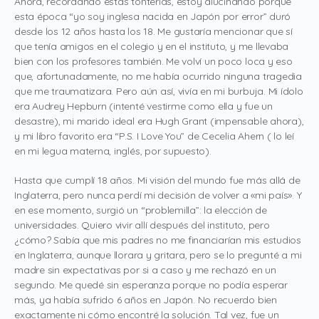
Ahora, recordando estas tonterías, estoy alucinando porque
esta época “yo soy inglesa nacida en Japón por error” duró
desde los 12 años hasta los 18. Me gustaría mencionar que sí
que tenía amigos en el colegio y en el instituto, y me llevaba
bien con los profesores también. Me volví un poco loca y eso
que, afortunadamente, no me había ocurrido ninguna tragedia
que me traumatizara. Pero aún así, vivía en mi burbuja. Mi ídolo
era Audrey Hepburn (intenté vestirme como ella y fue un
desastre), mi marido ideal era Hugh Grant (impensable ahora),
y mi libro favorito era “P.S. I Love You” de Cecelia Ahern ( lo leí
en mi legua materna, inglés, por supuesto).
Hasta que cumplí 18 años. Mi visión del mundo fue más allá de
Inglaterra, pero nunca perdí mi decisión de volver a «mi país». Y
en ese momento, surgió un “problemilla”: la elección de
universidades. Quiero vivir allí después del instituto, pero
¿cómo? Sabía que mis padres no me financiarían mis estudios
en Inglaterra, aunque llorara y gritara, pero se lo pregunté a mi
madre sin expectativas por si a caso y me rechazó en un
segundo. Me quedé sin esperanza porque no podía esperar
más, ya había sufrido 6 años en Japón. No recuerdo bien
exactamente ni cómo encontré la solución. Tal vez, fue un