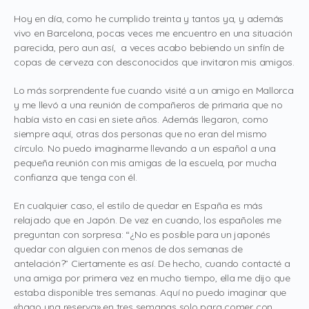
Hoy en día, como he cumplido treinta y tantos ya, y además
vivo en Barcelona, pocas veces me encuentro en una situación
parecida, pero aun así, a veces acabo bebiendo un sinfín de
copas de cerveza con desconocidos que invitaron mis amigos.
Lo más sorprendente fue cuando visité a un amigo en Mallorca
y me llevó a una reunión de compañeros de primaria que no
había visto en casi en siete años. Además llegaron, como
siempre aquí, otras dos personas que no eran del mismo
círculo. No puedo imaginarme llevando a un español a una
pequeña reunión con mis amigas de la escuela, por mucha
confianza que tenga con él.
En cualquier caso, el estilo de quedar en España es más
relajado que en Japón. De vez en cuando, los españoles me
preguntan con sorpresa: “¿No es posible para un japonés
quedar con alguien con menos de dos semanas de
antelación?” Ciertamente es así. De hecho, cuando contacté a
una amiga por primera vez en mucho tiempo, ella me dijo que
estaba disponible tres semanas. Aquí no puedo imaginar que
«hago una reserva» en tres semanas solo para comer con