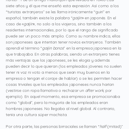
siete años y él que me enseñó esta expresión. Así como a los
“turistas extranjeros” se les llama irónicamente “guiri” en
español, también existe la palabra “
gaijin
» en japonés. En el
caso de «
gaijin
«, no solo a los viajeros, sino también a los
residentes internacionales, por lo que el rango de significado
puede ser un poco más amplio. Como su nombre indica, ellos
son japoneses que intentan tener novios extranjeros. También
aprendí el término “
gaijin bonos
” en la empresa japonesa en la
que trabajaba. En otras palabras, siendo un extranjero tienes
más ventajas que los japoneses; se les elogia y además
pueden decir lo que quieran (los empleados jóvenes no suelen
tener ni voz ni voto a menos que sean muy buenos en la
empresa o tengan el coraje de hablar) o se les permiten hacer
cosas triviales que los empleados japoneses nunca harían
(vestirse con ropa llamativa o rechazar un
after work,
por
ejemplo). En aquel momento, esa empresa se promocionaba
como “global”, pero la mayoría de los empleados eran
hombres japoneses. No llegaba al nivel global. Al contrario,
tenía una cultura súper machista.
Por otra parte, las personas birraciales se llaman “
half
(mitad)”