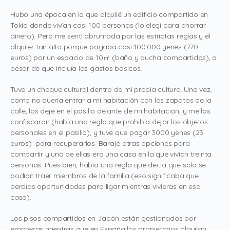
Hubo una época en la que alquilé un edificio compartido en
Tokio donde vivían casi 100 personas (lo elegí para ahorrar
dinero). Pero me sentí abrumada por las estrictas reglas y el
alquiler tan alto porque pagaba casi 100.000 yenes (770
euros) por un espacio de 10
㎡
(baño y ducha compartidos), a
pesar de que incluía los gastos básicos.
Tuve un choque cultural dentro de mi propia cultura. Una vez,
como no quería entrar a mi habitación con los zapatos de la
calle, los dejé en el pasillo delante de mi habitación, y me los
confiscaron (había una regla que prohibía dejar los objetos
personales en el pasillo), y tuve que pagar 3000 yenes (23
euros) para recuperarlos. Barajé otras opciones para
compartir y una de ellas era una casa en la que vivían treinta
personas. Pues bien, había una regla que decía que solo se
podían traer miembros de la familia (eso significaba que
perdías oportunidades para ligar mientras vivieras en esa
casa).
Los pisos compartidos en Japón están gestionados por
empresas mientras que en España los propietarios alquilan