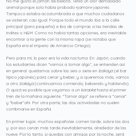
No me gustó el jamón de bellota. Tenía un olor demasiado
animal porque solo había probado «jamón» japonés.
Tampoco estaba acostumbrada a que muchos ciudadanos
se vistieran casi igual. Porque todo el mundo iba a la calle
principal (pero pequeña) e iba de compras a las tiendas de
Inditex o H&M. Como no había tantas opciones, era inevitable
encontrar a la gente con la misma ropa (se notaba que
España era el imperio de Amancio Ortega).
Pero para mí, lo peor era la vida nocturna. En Japón, cuando
los estudiantes dicen “vamos a tomar algo”, se entienden así
en general: quedamos sobre las seis o siete en
Izakaya
(el bar
típico japonés) para cenar y beber, y si queremos más, vamos
a otro
Izakaya
(continuamos comiendo, bebiendo y hablando).
O quizá es posible que vayamos a un
karaoke
hasta el primer
tren de la mañana siguiente. “Tomar algo” se refiere a “cenar”
y “beber”ahí. Por otra parte, las dos actividades no suelen
combinarse en España.
En primer lugar, muchos españoles comen tarde, sobre las dos
y por eso cenan más tarde inevitablemente, alrededor de las
nueve. Por lo tanto, si quedas con amigos por la noche, será