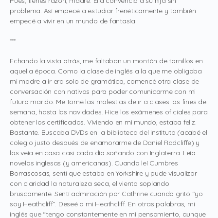
Pues, tienes razón, madre. Ella convenció a su hija sin
problema. Así empecé a estudiar frenéticamente y también
empecé a vivir en un mundo de fantasía.
***
Echando la vista atrás, me faltaban un montón de tornillos en
aquella época. Como la clase de inglés a la que me obligaba
mi madre a ir era solo de gramática, comencé otra clase de
conversación con nativos para poder comunicarme con mi
futuro marido. Me tomé las molestias de ir a clases los fines de
semana, hasta las navidades. Hice los exámenes oficiales para
obtener los certificados. Viviendo en mi mundo, estaba feliz.
Bastante. Buscaba DVDs en la biblioteca del instituto (acabé el
colegio justo después de enamorarme de Daniel Radcliffe) y
los veía en casa casi cada día soñando con Inglaterra. Leía
novelas inglesas (y americanas). Cuando leí Cumbres
Borrascosas, sentí que estaba en Yorkshire y pude visualizar
con claridad la naturaleza seca, el viento soplando
bruscamente. Sentí admiración por Cathrine cuando gritó “yo
soy Heathcliff”. Deseé a mi Heathcliff. En otras palabras, mi
inglés que “tengo constantemente en mi pensamiento, aunque