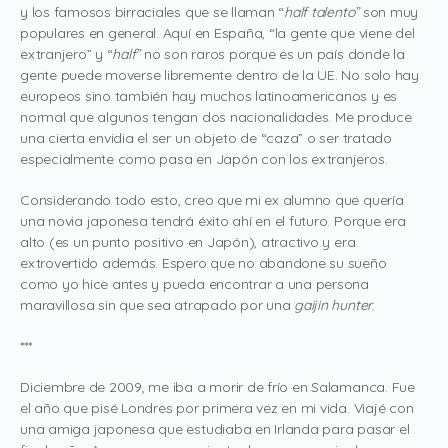
y los famosos birraciales que se llaman “
half talento”
son muy
populares en general. Aquí en España, “la gente que viene del
extranjero” y “
half”
no son raros porque es un país donde la
gente puede moverse libremente dentro de la UE. No solo hay
europeos sino también hay muchos latinoamericanos y es
normal que algunos tengan dos nacionalidades. Me produce
una cierta envidia el ser un objeto de “caza” o ser tratado
especialmente como pasa en Japón con los extranjeros.
Considerando todo esto, creo que mi ex alumno que quería
una novia japonesa tendrá éxito ahí en el futuro. Porque era
alto (es un punto positivo en Japón), atractivo y era
extrovertido además. Espero que no abandone su sueño
como yo hice antes y pueda encontrar a una persona
maravillosa sin que sea atrapado por una
gaijin hunter
.
***
Diciembre de 2009, me iba a morir de frío en Salamanca. Fue
el año que pisé Londres por primera vez en mi vida. Viajé con
una amiga japonesa que estudiaba en Irlanda para pasar el