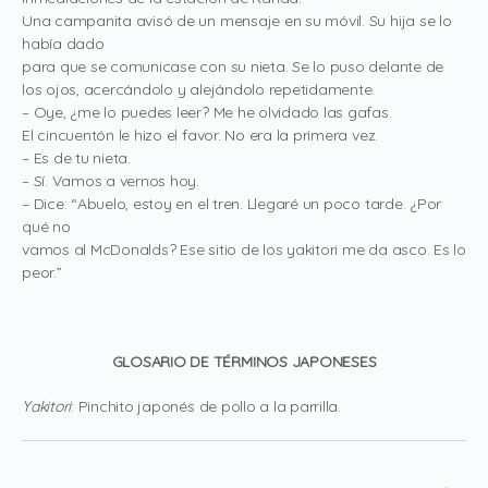
Una campanita avisó de un mensaje en su móvil. Su hija se lo
había dado
para que se comunicase con su nieta. Se lo puso delante de
los ojos, acercándolo y alejándolo repetidamente.
– Oye, ¿me lo puedes leer? Me he olvidado las gafas.
El cincuentón le hizo el favor. No era la primera vez.
– Es de tu nieta.
– Sí. Vamos a vernos hoy.
– Dice: “Abuelo, estoy en el tren. Llegaré un poco tarde. ¿Por
qué no
vamos al McDonalds? Ese sitio de los yakitori me da asco. Es lo
peor.”
GLOSARIO DE TÉRMINOS JAPONESES
Yakitori
: Pinchito japonés de pollo a la parrilla.