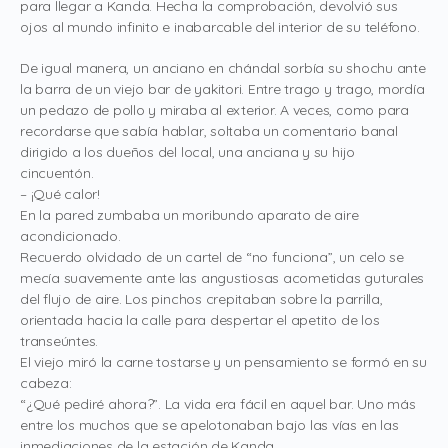
para llegar a Kanda. Hecha la comprobación, devolvió sus
ojos al mundo infinito e inabarcable del interior de su teléfono.
De igual manera, un anciano en chándal sorbía su shochu ante
la barra de un viejo bar de yakitori. Entre trago y trago, mordía
un pedazo de pollo y miraba al exterior. A veces, como para
recordarse que sabía hablar, soltaba un comentario banal
dirigido a los dueños del local, una anciana y su hijo
cincuentón.
– ¡Qué calor!
En la pared zumbaba un moribundo aparato de aire
acondicionado.
Recuerdo olvidado de un cartel de “no funciona”, un celo se
mecía suavemente ante las angustiosas acometidas guturales
del flujo de aire. Los pinchos crepitaban sobre la parrilla,
orientada hacia la calle para despertar el apetito de los
transeúntes.
El viejo miró la carne tostarse y un pensamiento se formó en su
cabeza:
“¿Qué pediré ahora?”. La vida era fácil en aquel bar. Uno más
entre los muchos que se apelotonaban bajo las vías en las
inmediaciones de la estación de Kanda.