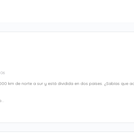
:06
.000 km de norte a sur y está dividida en dos países. ¿Sabías que 
lo…