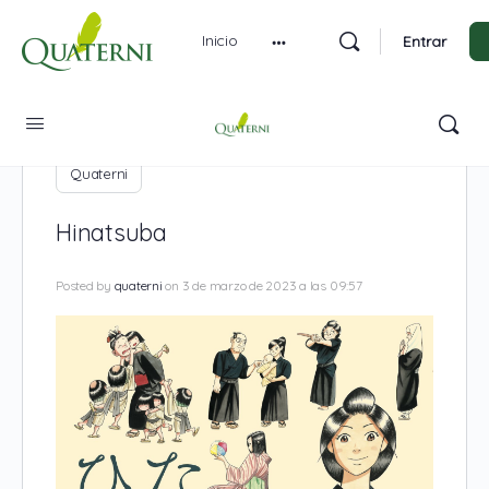
Inicio
Entrar
Quaterni
Hinatsuba
Posted by
quaterni
on 3 de marzo de 2023 a las 09:57