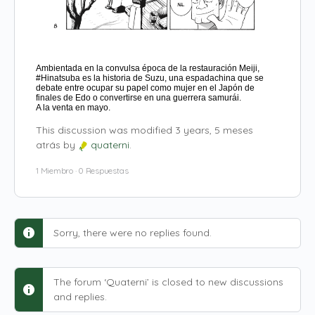
Ambientada en la convulsa época de la restauración Meiji,
#Hinatsuba es la historia de Suzu, una espadachina que se
debate entre ocupar su papel como mujer en el Japón de
finales de Edo o convertirse en una guerrera samurái.
A la venta en mayo.
This discussion was modified 3 years, 5 meses
atrás by
quaterni
.
1 Miembro
·
0 Respuestas
Sorry, there were no replies found.
The forum ‘Quaterni’ is closed to new discussions
and replies.